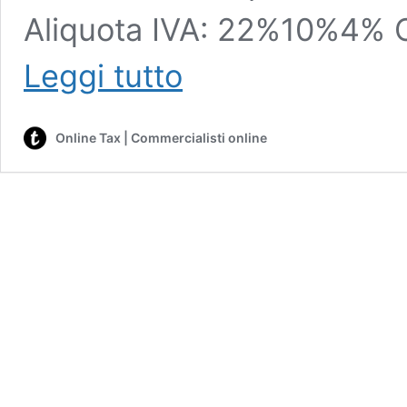
Aliquota IVA: 22%10%4% C
Calcolo
Leggi tutto
IVA
online:
calcola
Online Tax | Commercialisti online
l’IVA
gratuitamente