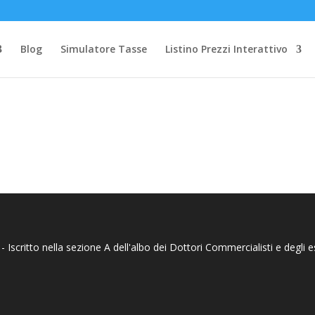
Blog
Simulatore Tasse
Listino Prezzi Interattivo
Iscritto nella sezione A dell'albo dei Dottori Commercialisti e degli espe