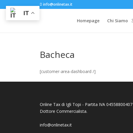
info@onlinetax.it
IT
Homepage
Chi Siamo
Bacheca
[customer-area-dashboard /]
Online Tax di Igli Topi - Partita IVA 04558800407 - 
Dottore Commercialista.
info@onlinetax.it