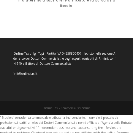
Ti aiuteremo a superare le difficoltà e la burocrazia
fiscale
Online Tax di Igli Topi - Partita IVA 04558800407 - Iscritto nella sezione A
dell'albo dei Dottori Commercialisti e degli esperti contabili di Rimini, con il
N.940 e il titolo di Dottore Commercialista.
info@onlinetax.it
Online Tax - Commercialisti online
"Studio di consulenza commerciale e tributaria indipendente. Il servizio è prestato da
professionisti iscritti all'Albo dei Dottori Commercialisti e non è affiliato all'Agenzia delle Entrate
o ad altri enti governativi." "Independent business and tax consulting firm. Services are
provided by registered Chartered Accountants and are not affiliated with the Italian Revenue