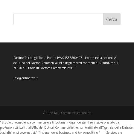
Cerca
Online Tax di Igli Topi - Partita IVA 04558800407 - Iscritto nella sezione A
dell'albo dei Dottori Commercialisti e degli esperti contabili di Rimini, con il
N.940 e il titolo di Dottore Commercialista.
info@onlinetax.it
Online Tax - Commercialisti online
"Studio di consulenza commerciale e tributaria indipendente. Il servizio è prestato da
professionisti iscritti all'Albo dei Dottori Commercialisti e non è affiliato all'Agenzia delle Entrate
o ad altri enti governativi." "Independent business and tax consulting firm. Services are