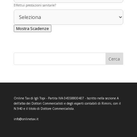
Effettui prestazioni sanitarie?
Mostra Scadenze
Cerca
Online Tax di Igli Topi - Partita IVA 04558800407 - Iscritto nella sezione A
dell'albo dei Dottori Commercialisti e degli esperti contabili di Rimini, con il
N.940 e il titolo di Dottore Commercialista.
info@onlinetax.it