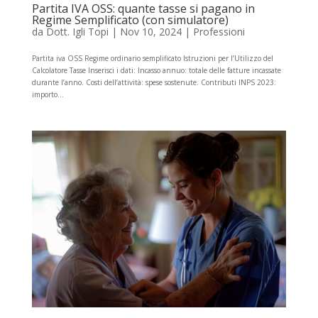
Partita IVA OSS: quante tasse si pagano in
Regime Semplificato (con simulatore)
da
Dott. Igli Topi
|
Nov 10, 2024
|
Professioni
Partita iva OSS Regime ordinario semplificato Istruzioni per l’Utilizzo del
Calcolatore Tasse Inserisci i dati: Incasso annuo: totale delle fatture incassate
durante l’anno. Costi dell’attività: spese sostenute. Contributi INPS 2023:
importo...