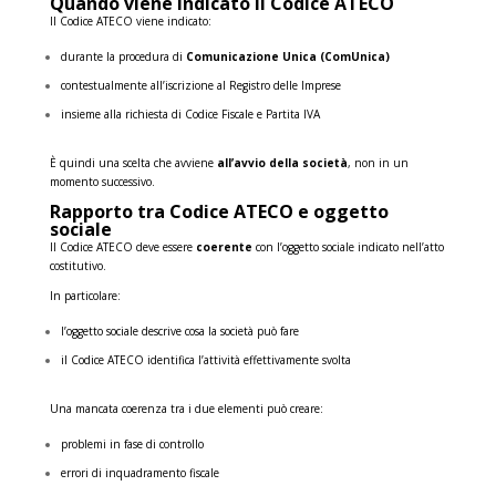
Quando viene indicato il Codice ATECO
Il Codice ATECO viene indicato:
durante la procedura di
Comunicazione Unica (ComUnica)
contestualmente all’iscrizione al Registro delle Imprese
insieme alla richiesta di Codice Fiscale e Partita IVA
È quindi una scelta che avviene
all’avvio della società
, non in un
momento successivo.
Rapporto tra Codice ATECO e oggetto
sociale
Il Codice ATECO deve essere
coerente
con l’oggetto sociale indicato nell’atto
costitutivo.
In particolare:
l’oggetto sociale descrive cosa la società può fare
il Codice ATECO identifica l’attività effettivamente svolta
Una mancata coerenza tra i due elementi può creare:
problemi in fase di controllo
errori di inquadramento fiscale