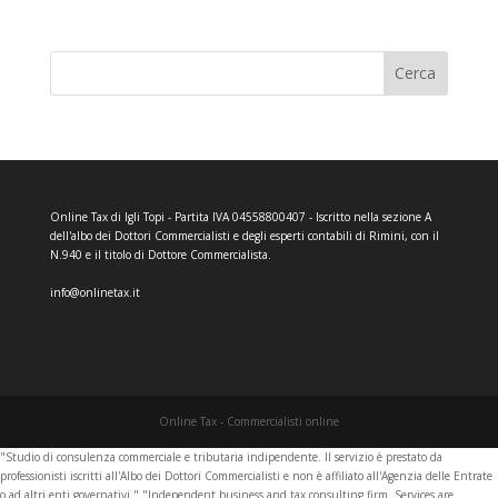
Cerca
Online Tax di Igli Topi - Partita IVA 04558800407 - Iscritto nella sezione A
dell'albo dei Dottori Commercialisti e degli esperti contabili di Rimini, con il
N.940 e il titolo di Dottore Commercialista.
info@onlinetax.it
Online Tax - Commercialisti online
"Studio di consulenza commerciale e tributaria indipendente. Il servizio è prestato da
professionisti iscritti all'Albo dei Dottori Commercialisti e non è affiliato all'Agenzia delle Entrate
o ad altri enti governativi." "Independent business and tax consulting firm. Services are