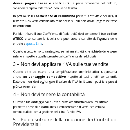
dovrai pagare tasse e contributi
. La parte rimanente del reddito,
considerata “spesa forfettaria”, non viene tassata.
In pratica, se il
Coefficiente di Redditività
per la tua attività è del 40%, il
restante 60% verrà considerato come spesa su cui non dovrai pagare né tasse
né contributi.
Per identificare il tuo Coefficiente di Redditività devi conoscere il tuo
codice
ATECO
e consultare la tabella che puoi trovare sul sito dell’agenzia delle
entrate a
questo Link
.
Questo aspetto è molto vantaggioso se hai un attività che richiede delle spese
inferiori rispetto a quelle previste dal coefficiente di redditività.
3 – Non devi applicare l’IVA sulle tue vendite
Questo oltre ad essere una semplificazione amministrativa rappresenta
anche un
vantaggio competitivo
rispetto ai tuoi diretti concorrenti.
Dato che non devi aggiungere il valore dell’IVA in fattura, puoi fare prezzi
più concorrenziali.
4 – Non devi tenere la contabilità
Questo è un vantaggio dal punto di vista amministrativo/burocratico e
permette anche di risparmiare sul compenso che ti verrà richiesto dal
commercialista per la gestione della tua Partita IVA.
5 – Puoi usufruire della riduzione dei Contributi
Previdenziali