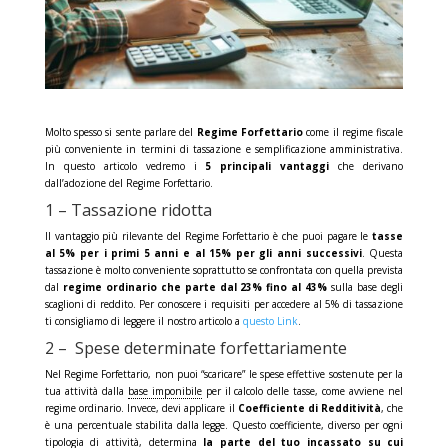
Molto spesso si sente parlare del
Regime Forfettario
come il regime fiscale
più conveniente in termini di tassazione e semplificazione amministrativa.
In questo articolo vedremo i
5 principali vantaggi
che derivano
dall’adozione del Regime Forfettario.
1 – Tassazione ridotta
Il vantaggio più rilevante del Regime Forfettario è che puoi pagare le
tasse
al 5% per i primi 5 anni e al 15% per gli anni successivi
. Questa
tassazione è molto conveniente soprattutto se confrontata con quella prevista
dal
regime ordinario che parte dal 23% fino al 43%
sulla base degli
scaglioni di reddito. Per conoscere i requisiti per accedere al 5% di tassazione
ti consigliamo di leggere il nostro articolo a
questo Link
.
2 – Spese determinate forfettariamente
Nel Regime Forfettario, non puoi “scaricare” le spese effettive sostenute per la
tua attività dalla
base imponibile
per il calcolo delle tasse, come avviene nel
regime ordinario. Invece, devi applicare il
Coefficiente di Redditività
, che
è una percentuale stabilita dalla legge. Questo coefficiente, diverso per ogni
tipologia di attività, determina
la parte del tuo incassato su cui