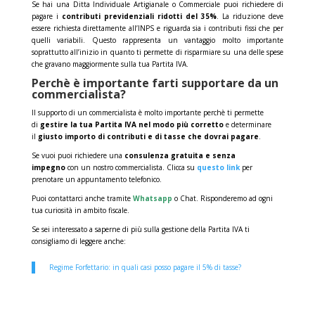
Se hai una Ditta Individuale Artigianale o Commerciale puoi richiedere di
pagare i
contributi previdenziali ridotti del 35%
. La riduzione deve
essere richiesta direttamente all’INPS e riguarda sia i contributi fissi che per
quelli variabili. Questo rappresenta un vantaggio molto importante
soprattutto all’inizio in quanto ti permette di risparmiare su una delle spese
che gravano maggiormente sulla tua Partita IVA.
Perchè è importante farti supportare da un
commercialista?
Il supporto di un commercialista è molto importante perchè ti permette
di
gestire la tua Partita IVA nel modo più corretto
e determinare
il
giusto importo di contributi e di tasse che dovrai pagare
.
Se vuoi puoi richiedere una
consulenza gratuita e senza
impegno
con un nostro commercialista. Clicca su
questo link
per
prenotare un appuntamento telefonico.
Puoi contattarci anche tramite
Whatsapp
o Chat. Risponderemo ad ogni
tua curiosità in ambito fiscale.
Se sei interessato a saperne di più sulla gestione della
Partita IVA
ti
consigliamo di leggere anche:
Regime Forfettario: in quali casi posso pagare il 5% di tasse?