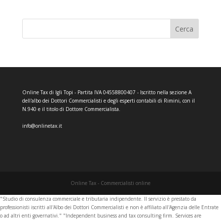
Cerca
Online Tax di Igli Topi - Partita IVA 04558800407 - Iscritto nella sezione A
dell'albo dei Dottori Commercialisti e degli esperti contabili di Rimini, con il
N.940 e il titolo di Dottore Commercialista.
info@onlinetax.it
Online Tax - Commercialisti online
"Studio di consulenza commerciale e tributaria indipendente. Il servizio è prestato da
professionisti iscritti all'Albo dei Dottori Commercialisti e non è affiliato all'Agenzia delle Entrate
o ad altri enti governativi." "Independent business and tax consulting firm. Services are