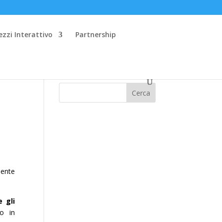
ezzi Interattivo
Partnership
Cerca
mente
 gli
o in