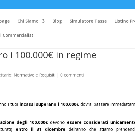
page
Chi Siamo
Blog
Simulatore Tasse
Listino Pr
i Commercialisti
o i 100.000€ in regime
ttario: Normative e Requisiti
|
0 commenti
nno i tuoi
incassi superano i 100.000€
dovrai passare immediata
azione degli 100.000€
devono
essere considerati unicamente
urati)
entro il 31 dicembre
dell’anno che stiamo prendend