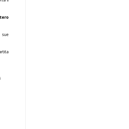
ntero
e sue
rtita
i