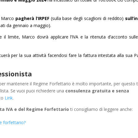
o, Marco
pagherà l’IRPEF
(sulla base degli scaglioni di reddito)
sull’i
sati da gennaio a maggio).
e il limite, Marco dovrà applicare l’IVA e la ritenuta d’acconto sull
uerà per la sua attività facendosi fare la fattura intestata alla sua Pa
essionista
i per mantenere il Regime Forfettario è molto importante, per questo t
ista. Se vuoi puoi richiedere una
consulenza gratuita e senza
sto
Link
.
ita IVA e del Regime Forfettario
ti consigliamo di leggere anche:
 forfettario?