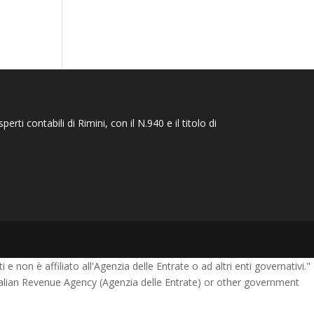
rti contabili di Rimini, con il N.940 e il titolo di
e non è affiliato all'Agenzia delle Entrate o ad altri enti governativi."
Italian Revenue Agency (Agenzia delle Entrate) or other government