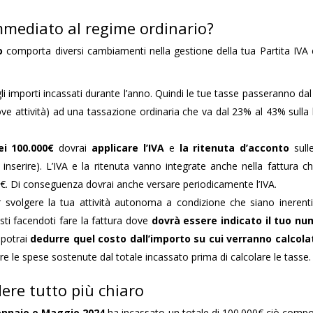
mmediato al regime ordinario?
o
comporta diversi cambiamenti nella gestione della tua Partita IVA 
gli importi incassati durante l’anno. Quindi le tue tasse passeranno da
ove attività) ad una tassazione ordinaria che va dal 23% al 43% sulla
i 100.000€
dovrai
applicare l’IVA
e
la ritenuta d’acconto
sull
 inserire). L’IVA e la ritenuta vanno integrate anche nella fattura c
0€. Di conseguenza dovrai anche versare periodicamente l’IVA.
r svolgere la tua attività autonoma a condizione che siano inerent
uisti facendoti fare la fattura dove
dovrà essere indicato il tuo n
 potrai
dedurre quel costo dall’importo su cui verranno calcola
rre le spese sostenute dal totale incassato prima di calcolare le tasse.
ere tutto più chiaro
nnaio e Maggio 2024
ha incassato un totale di 100.000€ ciò compor