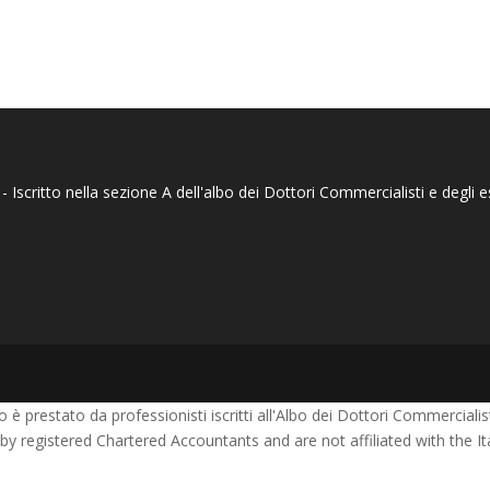
Iscritto nella sezione A dell'albo dei Dottori Commercialisti e degli espe
è prestato da professionisti iscritti all'Albo dei Dottori Commercialisti 
 by registered Chartered Accountants and are not affiliated with the 