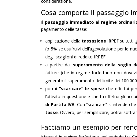
considerazione.
Cosa comporta il passaggio i
Il
passaggio immediato al regime ordinari
pagamento delle tasse:
applicazione della
tassazione IRPEF
su tutti 
(o 5% se usufruivi dell’agevolazione per le nu
degli scaglioni di reddito IRPEF
a partire dal
superamento della soglia de
fatture (che in regime forfettario non dovevi
generato il superamento del limite dei 100.00
potrai
“scaricare” le spese
che effettui pe
l’attività in questione e che tu effettui gli acq
di Partita IVA
. Con “scaricare” si intende che
tasse
. Ovvero, per semplificare, potrai sottra
Facciamo un esempio per rend
Marco è in regime forfettario, nel periodo tra
Ge