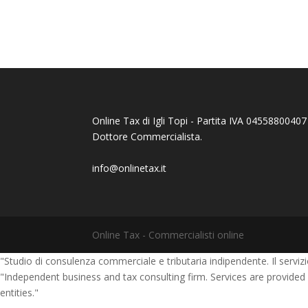
Online Tax di Igli Topi - Partita IVA 04558800407 - 
Dottore Commercialista.
info@onlinetax.it
Online Tax - Commercialisti online
"Studio di consulenza commerciale e tributaria indipendente. Il servizio 
"Independent business and tax consulting firm. Services are provided
entities."