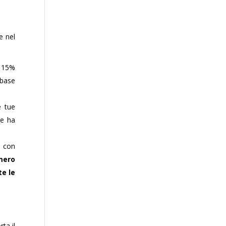
e nel
l 15%
 base
e tue
he ha
i con
umero
te le
ta il