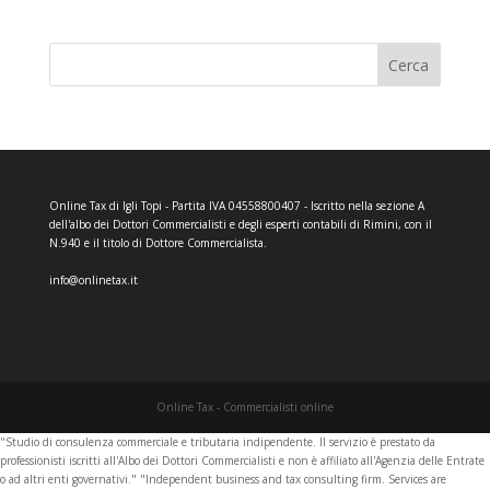
Cerca
Online Tax di Igli Topi - Partita IVA 04558800407 - Iscritto nella sezione A
dell'albo dei Dottori Commercialisti e degli esperti contabili di Rimini, con il
N.940 e il titolo di Dottore Commercialista.
info@onlinetax.it
Online Tax - Commercialisti online
"Studio di consulenza commerciale e tributaria indipendente. Il servizio è prestato da
professionisti iscritti all'Albo dei Dottori Commercialisti e non è affiliato all'Agenzia delle Entrate
o ad altri enti governativi." "Independent business and tax consulting firm. Services are