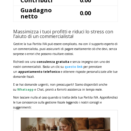
Contributi
0.00
Guadagno
0.00
netto
Massimizza i tuoi profitti e riduci lo stress con
l’aiuto di un commercialista!
Gestire la tua Partita IVA può essere complicato, ma con il supporto esperto di
un commercialista, puoi assicurarti di pagare esattamente ciò che devi, senza
sorprese o errori che possono risultare costosi.
Richiedi ora una
consulenza gratuita
e senza impegno con uno dei
nostri commercialisti. Basta un clic su
questo link
per prenotare
un
appuntamento telefonico
e ottenere risposte personalizzate alle tue
domande fiscali.
E se hai domande urgenti, non preoccuparti! Siamo disponibili anche
su
Whatsapp
e Chat, pronti a fornirti assistenza in tempo reale.
Non lasciare nulla al caso quando si tratta della tua Partita IVA. Approfondisci
le tue conoscenze sulla gestione fiscale leggendo i nostri consigli e
suggerimenti: