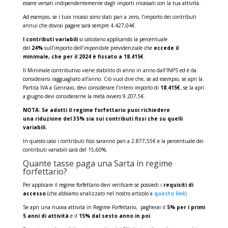
essere versati indipendentemente dagli importi incassati con la tua attività.
Ad esempio, se i tuoi incassi sono stati pari a zero, l’importo dei contributi
annui che dovrai pagare sarà sempre 4.427,04€.
I contributi variabili
si calcolano applicando la percentuale
del
24%
sull’importo dell’imponibile previdenziale che
eccede il
minimale, che per il 2024 è fissato a 18.415€
.
Il Minimale contributivo viene stabilito di anno in anno dall’INPS ed è da
considerarsi ragguagliato all’anno. Ciò vuol dire che, se ad esempio, se apri la
Partita IVA a Gennaio, devi considerare l’intero importo di
18.415€
, se la apri
a giugno devi considerarne la metà ovvero 9.207,5€.
NOTA: Se adotti il regime forfettario puoi richiedere
una riduzione del 35% sia sui contributi fissi che su quelli
variabili.
In questo caso i contributi fissi saranno pari a 2.877,55€ e la percentuale dei
contributi variabili sarà del 15,60%.
Quante tasse paga una Sarta in regime
forfettario?
Per applicare il regime forfettario devi verificare se possiedi i
requisiti di
accesso
(che abbiamo analizzato nel nostro articolo a
questo link
).
Se apri una nuova attività in Regime Forfettario, pagherai il
5% per i primi
5 anni di attività
e il
15% dal sesto anno in poi
.