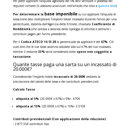
Per poter applicare l’aliquota agevolata del 5% devi verificare il possesso dei
requisiti richiesti (li abbiamo analizzati nell’articolo che trovi a
questo link
)
base imponibile
Per determinare la
su cui applicare l’aliquota di
tassazione devi moltiplicare l’importo totale incassato durante l’anno per una
percentuale, stabilita dall’Agenzia delle Entrate, chiamata
Coefficiente di
Redditività
(che cambia a seconda della tipologia di attività) e sottrarre i
contributi pagati per l’anno precedente.
Per il
Codice ATECO 14.13.20
la percentuale da applicare è del
67%
. Ciò
vuol dire che le tue tasse saranno calcolate solo sul 67% del tuo incassato,
mentre il restante
33%
verrà considerato come
spese non soggette a
tassazione
.
Quante tasse paga una sarta su un incassato di
20.000€?
Considerando l’importo totale
incassato di 20.000€
vediamo la
simulazione del calcolo delle tasse e dei contributi previdenziali.
Calcolo Tasse
aliquota al 5%
: (20.000€ x 67%) x 5%= 670€
aliquota al 15%
: (20.000€ x 67%) x 15%= 2.010€
Contributi previdenziali (Con applicazione della riduzione)
:
2.877,55€ contributi fissi