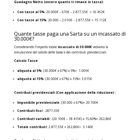
Guadagno Netto (ovvero quanto ti rimane in tasca):
Con tasse al 5%:
20.000€ – 670€ – 2.877,55€ = 16.452€
Con tasse al 15%:
20.000 – 2.010€ – 2.877,55€ = 15.112€
Quante tasse paga una Sarta su un incassato di
30.000€?
Considerando l’importo totale
incassato di 30.000€
vediamo la
simulazione del calcolo delle tasse e dei contributi previdenziali.
Calcolo Tasse
aliquota al 5%
: (30.000€ x 67%) x 5%= 1.005€
aliquota al 15%
: (30.000€ x 67%) x 15%= 3.015€
Contributi previdenziali (Con applicazione della riduzione) :
Imponibile previdenziale:
(30.000 x 67%)= 20.100€
Contributi fissi :
2877,55€
Contributi variabili :
(20.100€ – 18.415€) x 15,60%= 262,86€
Totale contributi:
2.877,55€ + 262,86€= 3.140€