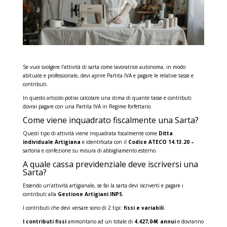
Se vuoi svolgere l’attività di sarta come lavoratrice autonoma, in modo
abituale e professionale, devi aprire Partita IVA e pagare le relative tasse e
contributi.
In questo articolo potrai calcolare una stima di quante tasse e contributi
dovrai pagare con una Partita IVA in Regime forfettario.
Come viene inquadrato fiscalmente una Sarta?
Questi tipo di attività viene inquadrata fiscalmente come
Ditta
individuale Artigiana
e identificata con il
Codice ATECO 14.13.20 –
sartoria e confezione su misura di abbigliamento esterno.
A quale cassa previdenziale deve iscriversi una
Sarta?
Essendo un’attività artigianale, se fai la sarta devi iscriverti e pagare i
contributi alla
Gestione Artigiani INPS
.
I contributi che devi versare sono di 2 tipi:
fissi e variabili
.
I contributi fissi
ammontano ad un totale di
4.427,04€ annui
e dovranno