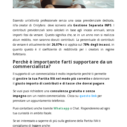
Essendo un’attività professionale senza una cassa previdenziale dedicata,
il/la creator di Onlyfans deve iscriversi alla
Gestione Separata INPS
. I
contributi previdenziali sono calcolati in base agli incassi annuali, senza
importi fissi da versare. Questo significa che, se in un anno non si realizza
alcun reddito, non saranno dovuti contributi. La percentuale di contributi
da versare è attualmente del
26,07%
e si applica sul
78% degli incassi
, in
quanto questo è il coefficiente di redditività per i creators in regime
forfettario.
Perchè è importante farti supportare da un
commercialista?
Il supporto di un commercialista è molto importante perchè ti permette
di
gestire la tua Partita IVA nel modo più corretto
e determinare
il
giusto importo di contributi e di tasse che dovrai pagare
.
Se vuoi puoi richiedere una
consulenza gratuita e senza
impegno
con un nostro commercialista. Clicca su
questo link
per
prenotare un appuntamento telefonico.
Puoi contattarci anche tramite
Whatsapp
o Chat. Risponderemo ad ogni
tua curiosità in ambito fiscale.
Se sei interessato a saperne di più sulla gestione della
Partita IVA
ti
consigliamo di leggere anche: