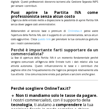
digitale. Questi professionisti dovranno iscriversi alla Gestione Separata INPS
per versare i contributi.
Puoi aprire la Partita IVA come
professionista senza alcun costo
L’Agenzia delle entrate mette a disposizione la possibilità di aprire Partita IVA
senza dover pagare costi amministrativi.
Abbonandoti al servizio base o premium di
Onlinetax.it
potrai avere
l’apertura della Partita IVA, con il supporto di un commercialista, senza alcun
costo aggiuntivo. Clicca
questo link
per prenotare la tua consulenza gratuita
con i nostri commercialisti.
Perché è importante farti supportare da un
commercialista?
La fase di apertura della Partita IVA è un momento fondamentale perché
vengono comunicati all’
Agenzia delle Entrate
tutti i dati relativi alla tua
attività autonoma. Questi influenzeranno le tasse e i contributi che
pagherai oltre che l’inquadramento che l’agenzia percepirà relativamente alla
tua attività. Una comunicazione errata può portare a sanzioni anche gravi.
Perché scegliere OnlineTax.it?
🔹
Non ti mandiamo solo le tasse da pagare.
I nostri commercialisti, con il supporto della
tecnologia
, ti aiutano a
comprendere
la tua