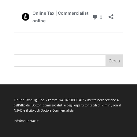
Cerca
Online Tax di Igli Topi - Partita IVA 04558800407 - Iscritto nella sezione A
dell'albo dei Dottori Commercialisti e degli esperti contabili di Rimini, con il
N.940 e il titolo di Dottore Commercialista.
info@onlinetax.it