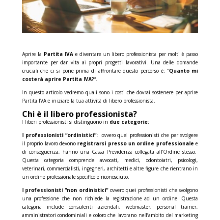
Aprire la
Partita IVA
e diventare un libero professionista per molti è passo
importante per dar vita ai propri progetti lavorativi. Una delle domande
cruciali che ci si pone prima di affrontare questo percorso è: “
Quanto mi
costerà aprire Partita IVA?
“.
In questo articolo vedremo quali sono i costi che dovrai sostenere per aprire
Partita IVA e iniziare la tua attività di libero professionista.
Chi è il libero professionista?
I liberi professionisti si distinguono in
due categorie
:
I professionisti “ordinistici”:
ovvero quei professionisti che per svolgere
il proprio lavoro devono
registrarsi presso un ordine professionale
e
di conseguenza, hanno una Cassa Previdenza collegata all’Ordine stesso.
Questa categoria comprende avvocati, medici, odontoiatri, psicologi,
veterinari, commercialisti, ingegneri, architetti e altre figure che rientrano in
un ordine professionale specifico e riconosciuto.
I professionisti “non ordinistici”
ovvero quei professionisti che svolgono
una professione che non richiede la registrazione ad un ordine. Questa
categoria include consulenti aziendali, webmaster, personal trainer,
amministratori condominiali e coloro che lavorano nell’ambito del marketing