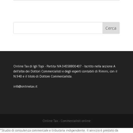
Cerca
Online Tax di Igli Topi - Partita IVA 04558800407 - Iscritto nella sezione A
dell'albo dei Dottori Commercialisti e degli esperti contabili di Rimini, con il
N.940 e il titolo di Dottore Commercialista.
info@onlinetax.it
Online Tax - Commercialisti online
"Studio di consulenza commerciale e tributaria indipendente. Il servizio è prestato da