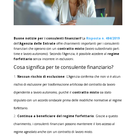
Buone notizie per i consulenti finanziari!
La
Risposta n. 484/2019
dell’
Agenzia delle Entrate
offre chiarimenti importanti per i consulenti
finanziari che operano con un
contratto misto
(lavoro subordinato part-
time e lavoro autonomo). Secondo l’Agenzia, è possibile accedere al
regime
forfettario
senza incorrere in esclusioni.
Cosa significa per te consulente finanziario?
Nessun rischio di esclusione
: L’Agenzia conferma che non vi è alcun
rischio di esclusione per trasformazione artificiosa del contratto da lavoro
dipendente a lavoro autonomo, purché il
contratto misto
sia stato
stipulato con un accordo sindacale prima delle modifiche normative al regime
forfettario.
Continua a beneficiare del regime forfettario
: Grazie a questo
chiarimento, i consulenti finanziari possono mantenere il loro accesso al
regime agevolato anche con un contratto di lavoro misto.