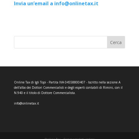
Invia un’email a info@onlinetax.it
Cerca
Online Tax di Igli Topi - Partita IVA 04558800407 - Iscritto nella sezione A
dell'albo dei Dottori Commercialisti e degli esperti contabili di Rimini, con il
N.940 e il titolo di Dottore Commercialista.
info@onlinetax.it