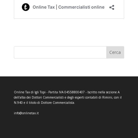
Cerca
Online Tax di Igli Topi - Partita IVA 04558800407 - Iscritto nella sezione A
dell'albo dei Dottori Commercialisti e degli esperti contabili di Rimini, con il
N.940 e il titolo di Dottore Commercialista.
info@onlinetax.it