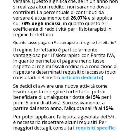
versare. Questo significa che, se in un anno non
si realizza alcun reddito, non saranno dovuti
contributi. La percentuale di contributi da
versare è attualmente del
26,07%
e si applica
sul
78% degli incassi
, in quanto questo è il
coefficiente di redditività per i fisioterapisti in
regime forfettario.
Quante tasse paga un Fisioterapista in regime forfettario?
Il regime forfettario è particolarmente
vantaggioso per i fisioterapisti con Partita IVA,
in quanto permette di pagare meno tasse
rispetto ai regimi fiscali ordinari, a condizione di
rispettare determinati
requisiti di accesso
(puoi
consultarli nel nostro
articolo dedicato
).
Se decidi di avviare una nuova attività come
Fisioterapista in regime forfettario, potrai
beneficiare di un’aliquota ridotta del
5%
per i
primi 5 anni di attività. Successivamente, a
partire dal sesto anno, l’aliquota salirà al
15%
.
Per poter applicare l’aliquota agevolata del 5%,
è necessario rispettare alcuni requisiti. Per
maggiori dettagli, consulta
i requisiti specifici