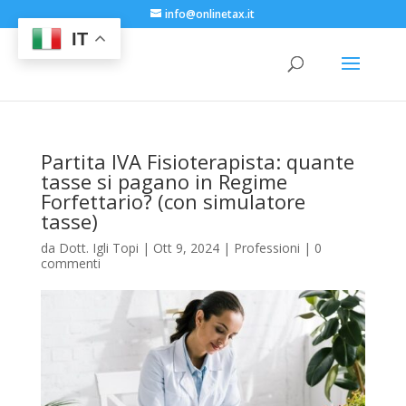
info@onlinetax.it
IT
Partita IVA Fisioterapista: quante
tasse si pagano in Regime
Forfettario? (con simulatore
tasse)
da
Dott. Igli Topi
|
Ott 9, 2024
|
Professioni
|
0
commenti